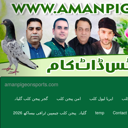
Previous
amanpigeonsports.com
کلب
ایریا لیول کلب
امن پیجن کلب
گجر پیجن کلب گلیانہ
Contact
temp
گلیانہ پیجن کلب چیمپین ٹرافی بیساکھ 2026